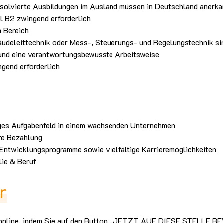
bsolvierte Ausbildungen im Ausland müssen in Deutschland anerka
l B2 zwingend erforderlich
m Bereich
äudeleittechnik oder Mess-, Steuerungs- und Regelungstechnik sin
 und eine verantwortungsbewusste Arbeitsweise
ngend erforderlich
tiges Aufgabenfeld in einem wachsenden Unternehmen
ire Bezahlung
 Entwicklungsprogramme sowie vielfältige Karrieremöglichkeiten
ilie & Beruf
r
kt online, indem Sie auf den Button „JETZT AUF DIESE STELLE B